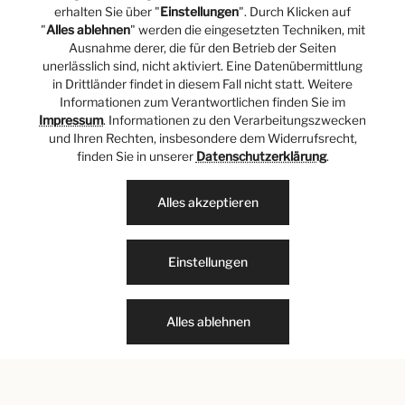
erhalten Sie über "
Einstellungen
". Durch Klicken auf
"
Alles ablehnen
" werden die eingesetzten Techniken, mit
Ausnahme derer, die für den Betrieb der Seiten
unerlässlich sind, nicht aktiviert. Eine Datenübermittlung
Liebe Kund:innen, Freund:innen und
in Drittländer findet in diesem Fall nicht statt. Weitere
Informationen zum Verantwortlichen finden Sie im
Partner,
Impressum
. Informationen zu den Verarbeitungszwecken
und Ihren Rechten, insbesondere dem Widerrufsrecht,
finden Sie in unserer
Datenschutzerklärung
.
nach 20 erfolgreichen Jahren schließen wir unseren
Standort an den Hohe Bleichen in Hamburg. Mit der
Alles akzeptieren
Schließung der Filiale geht die Schließung unseres
Onlineshops einher. Eine gute Nachricht vorab:
unsere Filiale im Alsterhaus in Hamburg bleibt
Einstellungen
weiterhin für Sie geöffnet.
Alles ablehnen
Wir danken Ihnen für den Support und Ihre Treue in
den letzten Jahren sowie die von Ihnen
zusammengestellten Warenkörbe, die wir mit
großer Freude quer durch Deutschland, Österreich