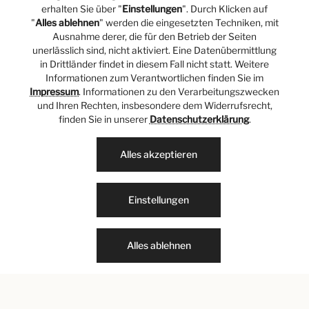
erhalten Sie über "
Einstellungen
". Durch Klicken auf
"
Alles ablehnen
" werden die eingesetzten Techniken, mit
Ausnahme derer, die für den Betrieb der Seiten
unerlässlich sind, nicht aktiviert. Eine Datenübermittlung
Liebe Kund:innen, Freund:innen und
in Drittländer findet in diesem Fall nicht statt. Weitere
Informationen zum Verantwortlichen finden Sie im
Partner,
Impressum
. Informationen zu den Verarbeitungszwecken
und Ihren Rechten, insbesondere dem Widerrufsrecht,
finden Sie in unserer
Datenschutzerklärung
.
nach 20 erfolgreichen Jahren schließen wir unseren
Standort an den Hohe Bleichen in Hamburg. Mit der
Alles akzeptieren
Schließung der Filiale geht die Schließung unseres
Onlineshops einher. Eine gute Nachricht vorab:
unsere Filiale im Alsterhaus in Hamburg bleibt
Einstellungen
weiterhin für Sie geöffnet.
Alles ablehnen
Wir danken Ihnen für den Support und Ihre Treue in
den letzten Jahren sowie die von Ihnen
zusammengestellten Warenkörbe, die wir mit
großer Freude quer durch Deutschland, Österreich