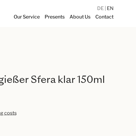
DE
EN
Our Service
Presents
About Us
Contact
gießer Sfera klar 150ml
ng costs