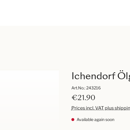
Ichendorf Öl
Art.No.:
243216
€21.90
Prices incl. VAT plus shippi
Available again soon