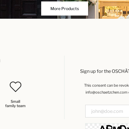
More Products
u
Sign up for the OSCHÄ
This consent can be revoked
info@oschaetzchen.com or
Small
family team