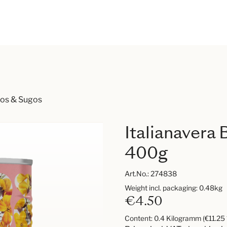
os & Sugos
Italianavera
400g
Art.No.:
274838
Weight incl. packaging: 0.48kg
€4.50
Content:
0.4 Kilogramm
(€11.25 