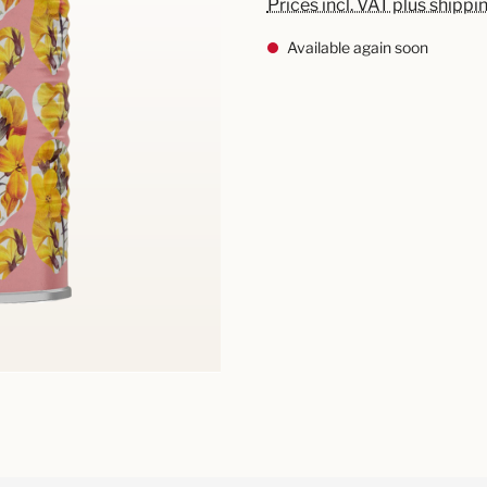
Prices incl. VAT plus shippi
Available again soon