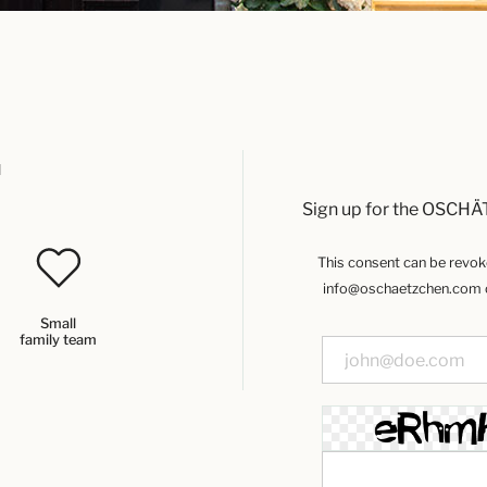
u
Sign up for the OSCHÄ
This consent can be revoked
info@oschaetzchen.com or
Small
family team