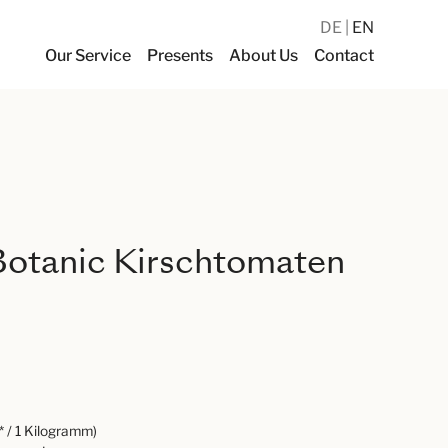
DE
EN
Our Service
Presents
About Us
Contact
 Botanic Kirschtomaten
* / 1 Kilogramm)