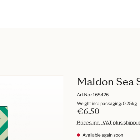
Maldon Sea S
Art.No.:
165426
Weight incl. packaging: 0.25kg
€6.50
Prices incl. VAT plus shippi
Available again soon