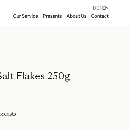
DE
EN
Our Service
Presents
About Us
Contact
alt Flakes 250g
ng costs