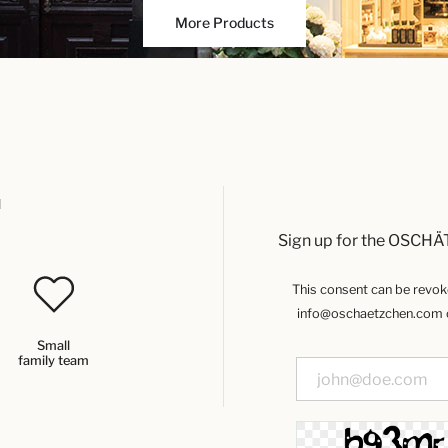
More Products
u
Sign up for the OSCHÄ
This consent can be revoked
info@oschaetzchen.com or
Small
family team