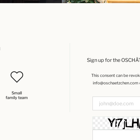
u
Sign up for the OSCHÄ
This consent can be revoked
info@oschaetzchen.com or
Small
family team