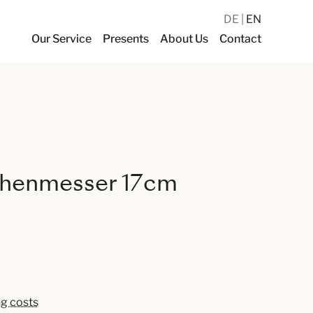
DE
EN
Our Service
Presents
About Us
Contact
henmesser 17cm
ng costs