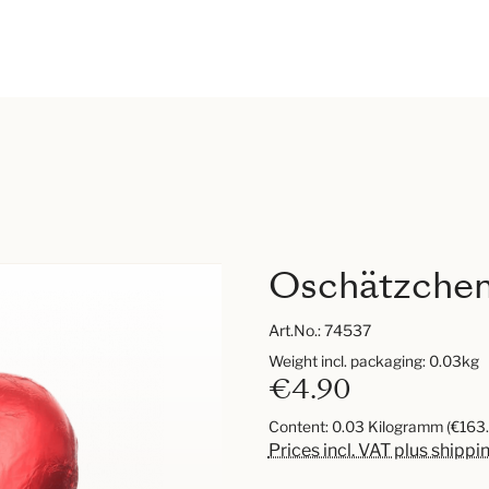
Oschätzchen
Art.No.:
74537
Weight incl. packaging: 0.03kg
€4.90
Content:
0.03 Kilogramm
(€163.
Prices incl. VAT plus shippi