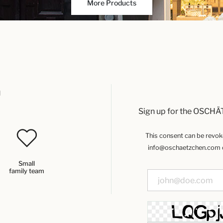
More Products
u
Sign up for the OSCHÄ
This consent can be revoked
info@oschaetzchen.com or
Small
family team