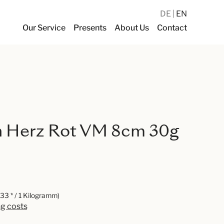
DE
EN
Our Service
Presents
About Us
Contact
 Herz Rot VM 8cm 30g
33 * / 1 Kilogramm)
ng costs