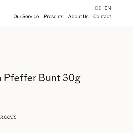
DE
EN
Our Service
Presents
About Us
Contact
 Pfeffer Bunt 30g
ng costs