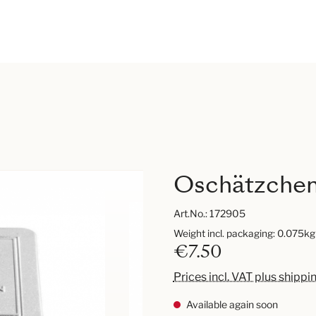
Oschätzchen
Art.No.:
172905
Weight incl. packaging: 0.075kg
€7.50
Prices incl. VAT plus shippi
Available again soon