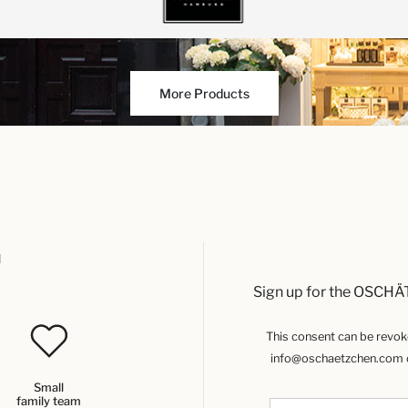
More Products
u
Sign up for the OSCHÄ
This consent can be revoked
info@oschaetzchen.com or
Small
family team