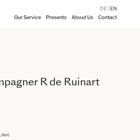
DE
EN
Our Service
Presents
About Us
Contact
pagner R de Ruinart
Liter)