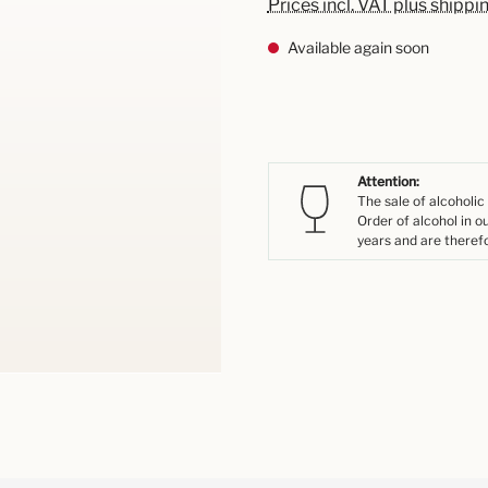
Prices incl. VAT plus shippi
Available again soon
Attention:
The sale of alcoholic
Order of alcohol in o
years and are therefo