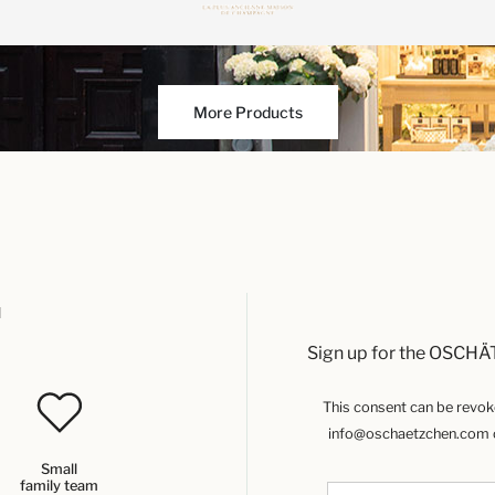
More Products
u
Sign up for the OSCHÄ
This consent can be revoked
info@oschaetzchen.com or
Small
family team