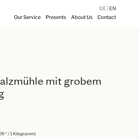
DE
EN
Our Service
Presents
About Us
Contact
 Salzmühle mit grobem
g
9 * / 1 Kilogramm)