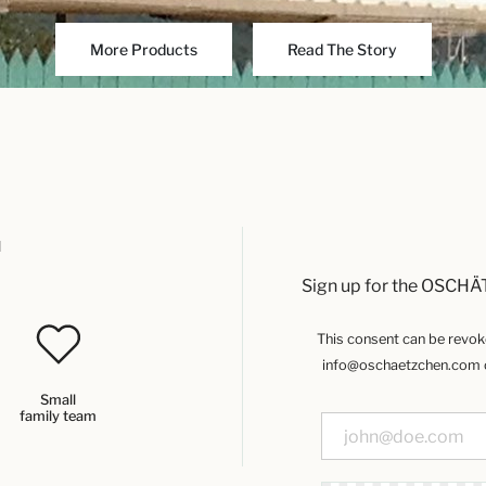
More Products
Read The Story
u
Sign up for the OSCHÄ
This consent can be revoked
info@oschaetzchen.com or
Small
family team