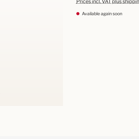
Prices incl. VAT plus shippi
Available again soon