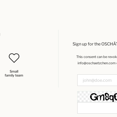
u
Sign up for the OSCHÄ
This consent can be revoked
info@oschaetzchen.com or
Small
family team