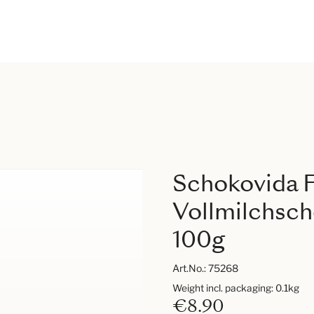
Schokovida 
Vollmilchsch
100g
Art.No.:
75268
Weight incl. packaging: 0.1kg
€8.90