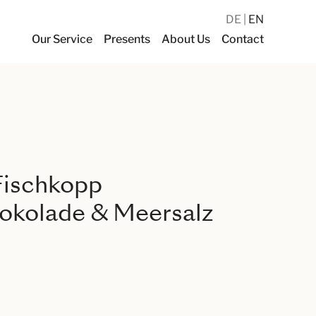
DE
EN
Our Service
Presents
About Us
Contact
Fischkopp
okolade & Meersalz