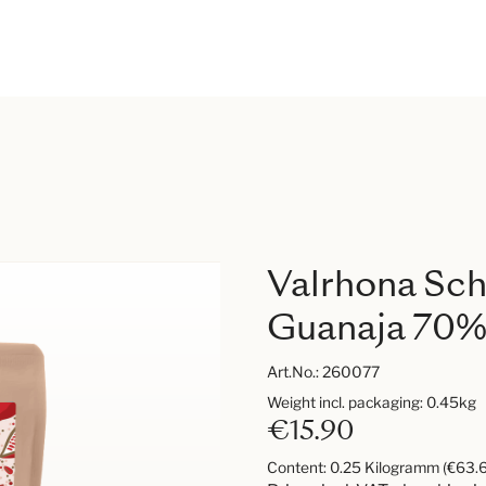
Valrhona Sc
Guanaja 70%
Art.No.:
260077
Weight incl. packaging: 0.45kg
€15.90
Content:
0.25 Kilogramm
(€63.6