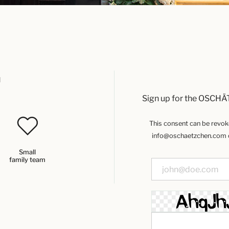
u
Sign up for the OSCHÄ
This consent can be revoked
info@oschaetzchen.com or
Small
family team