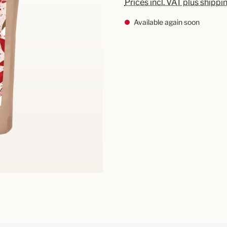
Prices incl. VAT plus shippi
Available again soon