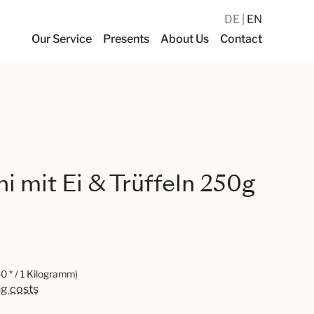
DE
EN
Our Service
Presents
About Us
Contact
ini mit Ei & Trüffeln 250g
0 * / 1 Kilogramm)
ng costs