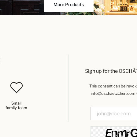
More Products
u
Sign up for the OSCHÄ
This consent can be revoked
info@oschaetzchen.com or
Small
family team