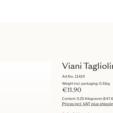
Viani Tagliol
Art.No.:
11419
Weight incl. packaging: 0.31kg
€11.90
Content:
0.25 Kilogramm
(€47.6
Prices incl. VAT plus shippi