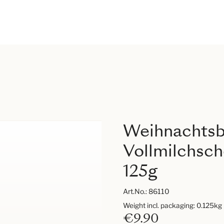
Weihnachts
Vollmilchsch
125g
Art.No.:
86110
Weight incl. packaging: 0.125kg
€9.90