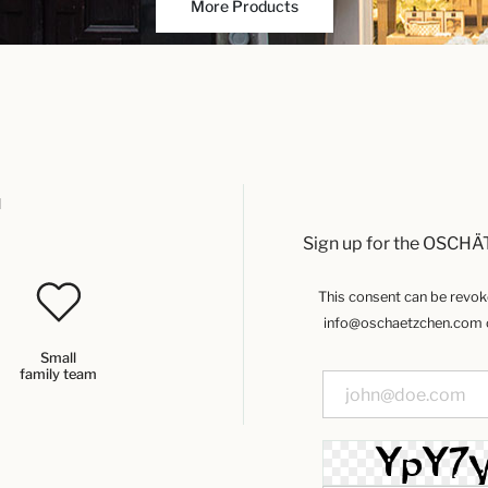
More Products
u
Sign up for the OSCHÄ
This consent can be revoked
info@oschaetzchen.com or
Small
family team