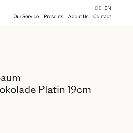
DE
EN
Our Service
Presents
About Us
Contact
baum
okolade Platin 19cm